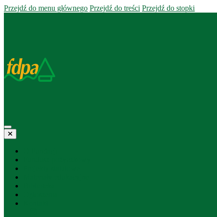
Przejdź do menu głównego
Przejdź do treści
Przejdź do stopki
O Fundacji
Fundusz pożyczkowy
Projekty statutowe
Materiały edukacyjne
Biblioteka
Ogłoszenia
Kontakt