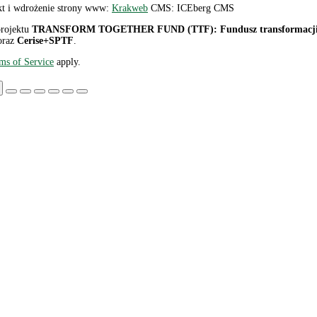
kt i wdrożenie strony www:
Krakweb
CMS: ICEberg CMS
projektu
TRANSFORM TOGETHER FUND (TTF): Fundusz transformacji ekolo
raz
Cerise+SPTF
.
ms of Service
apply.