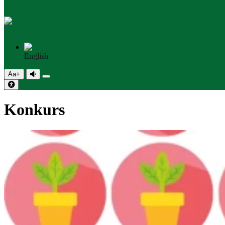
PL
English
Aa+
Konkurs