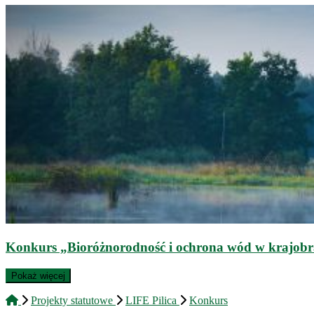
Konkurs „Bioróżnorodność i ochrona wód w krajobr
Pokaż więcej
Projekty statutowe
LIFE Pilica
Konkurs