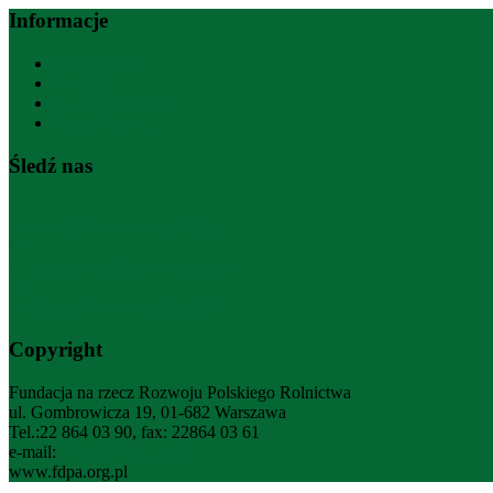
Informacje
Mapa strony
Kontakt
Polityka prywatności
English version
Śledź nas
facebook (otwiera nową kartę)
instagram (otwiera nową kartę)
youtube (otwiera nową kartę)
Copyright
Fundacja na rzecz Rozwoju Polskiego Rolnictwa
ul. Gombrowicza 19, 01-682 Warszawa
Tel.:22 864 03 90, fax: 22864 03 61
e-mail:
fdpa@fdpa.org.pl
www.fdpa.org.pl