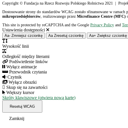
Copyright © Fundacja na Rzecz Rozwoju Polskiego Rolnictwa 2021 | Proje
Dostosowanie strony do standardów WCAG zostało sfinansowane w ramach 
mikroprzedsiębiorców
, realizowanego przez
Microfinance Centre (MFC)
o
This site is protected by reCAPTCHA and the Google
Privacy Policy
and
Ter
Ustawienia dostępności
Aa-
Zmniejsz czcionkę
Aa
Zresetuj czcionkę
Aa+
Zwiększ czcionkę
Wysokość linii
Odległość między literami
Podświetlenie linków
Wyłącz animacje
Przewodnik czytania
Czytnik
Wyłącz obrazki
Skup się na zawartości
Większy kursor
Skróty klawiszowe (otwiera nową kartę)
Resetuj WCAG
Zamknij