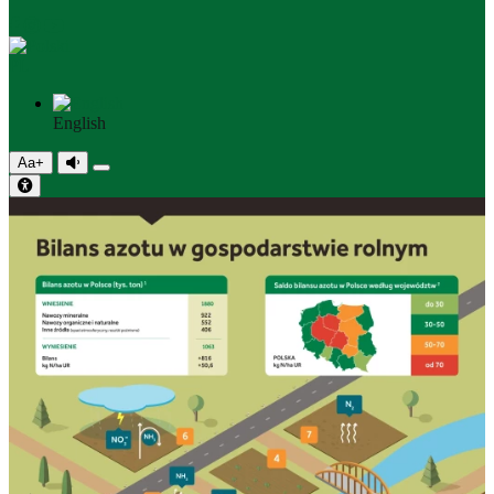
PL
English
Aa+