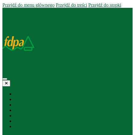
Przejdź do menu głównego
Przejdź do treści
Przejdź do stopki
O Fundacji
Fundusz pożyczkowy
Projekty statutowe
Materiały edukacyjne
Biblioteka
Ogłoszenia
Kontakt