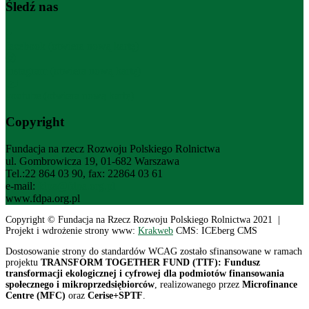
Śledź nas
facebook (otwiera nową kartę)
instagram (otwiera nową kartę)
youtube (otwiera nową kartę)
Copyright
Fundacja na rzecz Rozwoju Polskiego Rolnictwa
ul. Gombrowicza 19, 01-682 Warszawa
Tel.:22 864 03 90, fax: 22864 03 61
e-mail:
fdpa@fdpa.org.pl
www.fdpa.org.pl
Copyright © Fundacja na Rzecz Rozwoju Polskiego Rolnictwa 2021 |
Projekt i wdrożenie strony www:
Krakweb
CMS: ICEberg CMS
Dostosowanie strony do standardów WCAG zostało sfinansowane w ramach
projektu
TRANSFORM TOGETHER FUND (TTF): Fundusz
transformacji ekologicznej i cyfrowej dla podmiotów finansowania
społecznego i mikroprzedsiębiorców
, realizowanego przez
Microfinance
Centre (MFC)
oraz
Cerise+SPTF
.