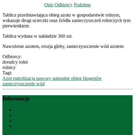
Opis
Odbiorcy
Podobne
Tablica przedstawiająca obieg azotu w gospodarstwie rolnym,
wskazuje drogi ucieczki oraz źródła zanieczyszczeń rolniczych tym
pierwiestkiem
Tablica wydana w nakładzie 360 szt.
Nawożenie azotem, erozja gleby, zanieczyszczenie wód azotem
Odbiorcy:
doradcy rolni
rolnicy
Tagi:
Azot
eutrofizacja
nawozy naturalne
obieg biogenów
zanieczyszczenie wód
Informacje
Mapa strony
Kontakt
Polityka prywatności
English version