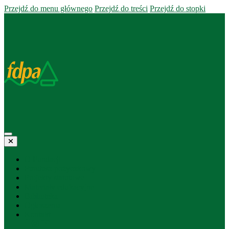
Przejdź do menu głównego
Przejdź do treści
Przejdź do stopki
O Fundacji
Fundusz pożyczkowy
Projekty statutowe
Materiały edukacyjne
Biblioteka
Ogłoszenia
Kontakt