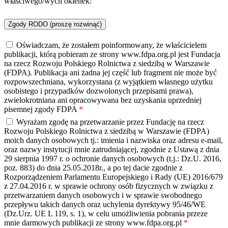
właściwego/wych okienek:
Zgody RODO (proszę rozwinąć)
Oświadczam, że zostałem poinformowany, że właścicielem
publikacji, którą pobieram ze strony www.fdpa.org.pl jest Fundacja
na rzecz Rozwoju Polskiego Rolnictwa z siedzibą w Warszawie
(FDPA). Publikacja ani żadna jej część lub fragment nie może być
rozpowszechniana, wykorzystana (z wyjątkiem własnego użytku
osobistego i przypadków dozwolonych przepisami prawa),
zwielokrotniana ani opracowywana bez uzyskania uprzedniej
pisemnej zgody FDPA
*
Wyrażam zgodę na przetwarzanie przez Fundację na rzecz
Rozwoju Polskiego Rolnictwa z siedzibą w Warszawie (FDPA)
moich danych osobowych tj.: imienia i nazwiska oraz adresu e-mail,
oraz nazwy instytucji mnie zatrudniającej, zgodnie z Ustawą z dnia
29 sierpnia 1997 r. o ochronie danych osobowych (t.j.: Dz.U. 2016,
poz. 883) do dnia 25.05.2018r., a po tej dacie zgodnie z
Rozporządzeniem Parlamentu Europejskiego i Rady (UE) 2016/679
z 27.04.2016 r. w sprawie ochrony osób fizycznych w związku z
przetwarzaniem danych osobowych i w sprawie swobodnego
przepływu takich danych oraz uchylenia dyrektywy 95/46/WE
(Dz.Urz. UE L 119, s. 1), w celu umożliwienia pobrania przeze
mnie darmowych publikacji ze strony www.fdpa.org.pl
*