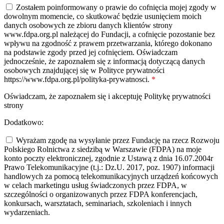
Zostałem poinformowany o prawie do cofnięcia mojej zgody w
dowolnym momencie, co skutkować będzie usunięciem moich
danych osobowych ze zbioru danych klientów strony
www.fdpa.org.pl należącej do Fundacji, a cofnięcie pozostanie bez
wpływu na zgodność z prawem przetwarzania, którego dokonano
na podstawie zgody przed jej cofnięciem. Oświadczam
jednocześnie, że zapoznałem się z informacją dotyczącą danych
osobowych znajdującej się w Polityce prywatności
https://www.fdpa.org.pl/polityka-prywatnosci.
*
Oświadczam, że zapoznałem się i akceptuję Politykę prywatności
strony
Dodatkowo:
Wyrażam zgodę na wysyłanie przez Fundację na rzecz Rozwoju
Polskiego Rolnictwa z siedzibą w Warszawie (FDPA) na moje
konto poczty elektronicznej, zgodnie z Ustawą z dnia 16.07.2004r
Prawo Telekomunikacyjne (t.j.: Dz.U. 2017, poz. 1907) informacji
handlowych za pomocą telekomunikacyjnych urządzeń końcowych
w celach marketingu usług świadczonych przez FDPA, w
szczególności o organizowanych przez FDPA konferencjach,
konkursach, warsztatach, seminariach, szkoleniach i innych
wydarzeniach.