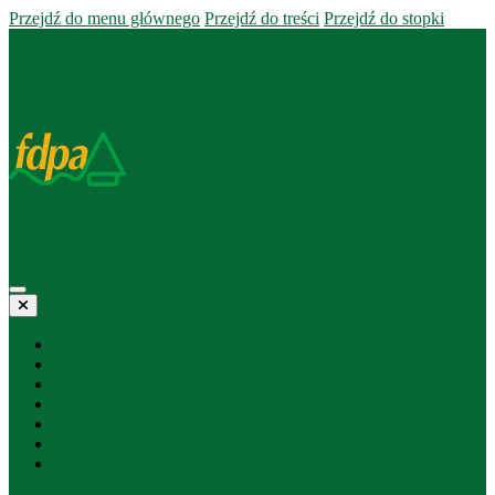
Przejdź do menu głównego
Przejdź do treści
Przejdź do stopki
O Fundacji
Fundusz pożyczkowy
Projekty statutowe
Materiały edukacyjne
Biblioteka
Ogłoszenia
Kontakt