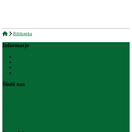
Biblioteka
Informacje
Mapa strony
Kontakt
Polityka prywatności
English version
Śledź nas
facebook (otwiera nową kartę)
instagram (otwiera nową kartę)
youtube (otwiera nową kartę)