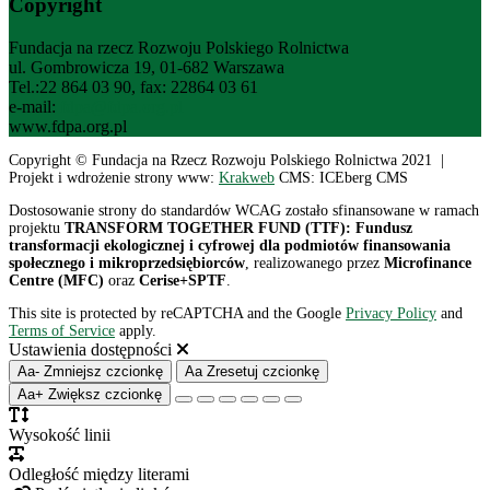
Copyright
Fundacja na rzecz Rozwoju Polskiego Rolnictwa
ul. Gombrowicza 19, 01-682 Warszawa
Tel.:22 864 03 90, fax: 22864 03 61
e-mail:
fdpa@fdpa.org.pl
www.fdpa.org.pl
Copyright © Fundacja na Rzecz Rozwoju Polskiego Rolnictwa 2021 |
Projekt i wdrożenie strony www:
Krakweb
CMS: ICEberg CMS
Dostosowanie strony do standardów WCAG zostało sfinansowane w ramach
projektu
TRANSFORM TOGETHER FUND (TTF): Fundusz
transformacji ekologicznej i cyfrowej dla podmiotów finansowania
społecznego i mikroprzedsiębiorców
, realizowanego przez
Microfinance
Centre (MFC)
oraz
Cerise+SPTF
.
This site is protected by reCAPTCHA and the Google
Privacy Policy
and
Terms of Service
apply.
Ustawienia dostępności
Aa-
Zmniejsz czcionkę
Aa
Zresetuj czcionkę
Aa+
Zwiększ czcionkę
Wysokość linii
Odległość między literami