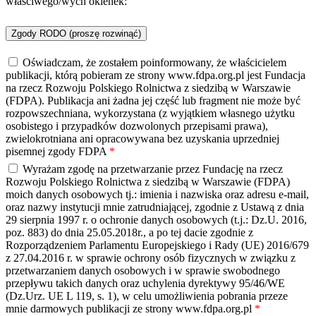
właściwego/wych okienek:
Zgody RODO (proszę rozwinąć)
Oświadczam, że zostałem poinformowany, że właścicielem
publikacji, którą pobieram ze strony www.fdpa.org.pl jest Fundacja
na rzecz Rozwoju Polskiego Rolnictwa z siedzibą w Warszawie
(FDPA). Publikacja ani żadna jej część lub fragment nie może być
rozpowszechniana, wykorzystana (z wyjątkiem własnego użytku
osobistego i przypadków dozwolonych przepisami prawa),
zwielokrotniana ani opracowywana bez uzyskania uprzedniej
pisemnej zgody FDPA
*
Wyrażam zgodę na przetwarzanie przez Fundację na rzecz
Rozwoju Polskiego Rolnictwa z siedzibą w Warszawie (FDPA)
moich danych osobowych tj.: imienia i nazwiska oraz adresu e-mail,
oraz nazwy instytucji mnie zatrudniającej, zgodnie z Ustawą z dnia
29 sierpnia 1997 r. o ochronie danych osobowych (t.j.: Dz.U. 2016,
poz. 883) do dnia 25.05.2018r., a po tej dacie zgodnie z
Rozporządzeniem Parlamentu Europejskiego i Rady (UE) 2016/679
z 27.04.2016 r. w sprawie ochrony osób fizycznych w związku z
przetwarzaniem danych osobowych i w sprawie swobodnego
przepływu takich danych oraz uchylenia dyrektywy 95/46/WE
(Dz.Urz. UE L 119, s. 1), w celu umożliwienia pobrania przeze
mnie darmowych publikacji ze strony www.fdpa.org.pl
*