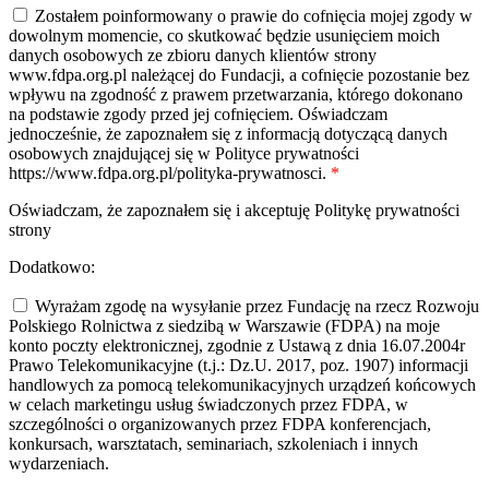
Zostałem poinformowany o prawie do cofnięcia mojej zgody w
dowolnym momencie, co skutkować będzie usunięciem moich
danych osobowych ze zbioru danych klientów strony
www.fdpa.org.pl należącej do Fundacji, a cofnięcie pozostanie bez
wpływu na zgodność z prawem przetwarzania, którego dokonano
na podstawie zgody przed jej cofnięciem. Oświadczam
jednocześnie, że zapoznałem się z informacją dotyczącą danych
osobowych znajdującej się w Polityce prywatności
https://www.fdpa.org.pl/polityka-prywatnosci.
*
Oświadczam, że zapoznałem się i akceptuję Politykę prywatności
strony
Dodatkowo:
Wyrażam zgodę na wysyłanie przez Fundację na rzecz Rozwoju
Polskiego Rolnictwa z siedzibą w Warszawie (FDPA) na moje
konto poczty elektronicznej, zgodnie z Ustawą z dnia 16.07.2004r
Prawo Telekomunikacyjne (t.j.: Dz.U. 2017, poz. 1907) informacji
handlowych za pomocą telekomunikacyjnych urządzeń końcowych
w celach marketingu usług świadczonych przez FDPA, w
szczególności o organizowanych przez FDPA konferencjach,
konkursach, warsztatach, seminariach, szkoleniach i innych
wydarzeniach.