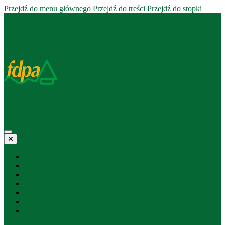
Przejdź do menu głównego
Przejdź do treści
Przejdź do stopki
O Fundacji
Fundusz pożyczkowy
Projekty statutowe
Materiały edukacyjne
Biblioteka
Ogłoszenia
Kontakt