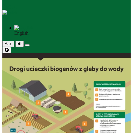
PL
English
Aa+