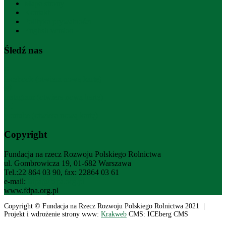
Mapa strony
Kontakt
Polityka prywatności
English version
Śledź nas
facebook (otwiera nową kartę)
instagram (otwiera nową kartę)
youtube (otwiera nową kartę)
Copyright
Fundacja na rzecz Rozwoju Polskiego Rolnictwa
ul. Gombrowicza 19, 01-682 Warszawa
Tel.:22 864 03 90, fax: 22864 03 61
e-mail:
fdpa@fdpa.org.pl
www.fdpa.org.pl
Copyright © Fundacja na Rzecz Rozwoju Polskiego Rolnictwa 2021 |
Projekt i wdrożenie strony www:
Krakweb
CMS: ICEberg CMS