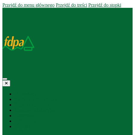
Przejdź do menu głównego
Przejdź do treści
Przejdź do stopki
O Fundacji
Fundusz pożyczkowy
Projekty statutowe
Materiały edukacyjne
Biblioteka
Ogłoszenia
Kontakt