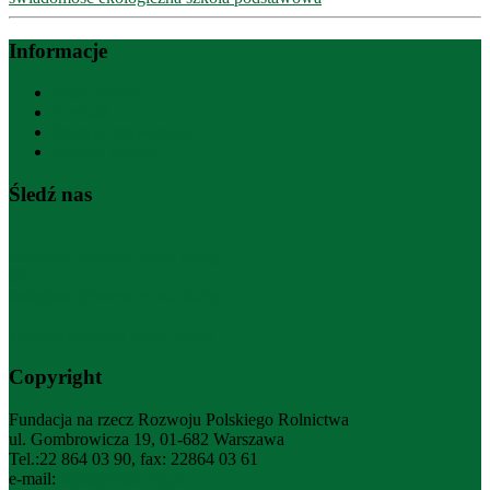
Informacje
Mapa strony
Kontakt
Polityka prywatności
English version
Śledź nas
facebook (otwiera nową kartę)
instagram (otwiera nową kartę)
youtube (otwiera nową kartę)
Copyright
Fundacja na rzecz Rozwoju Polskiego Rolnictwa
ul. Gombrowicza 19, 01-682 Warszawa
Tel.:22 864 03 90, fax: 22864 03 61
e-mail:
fdpa@fdpa.org.pl