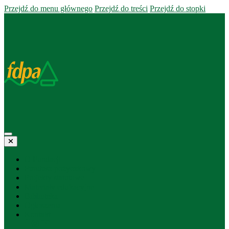
Przejdź do menu głównego
Przejdź do treści
Przejdź do stopki
O Fundacji
Fundusz pożyczkowy
Projekty statutowe
Materiały edukacyjne
Biblioteka
Ogłoszenia
Kontakt