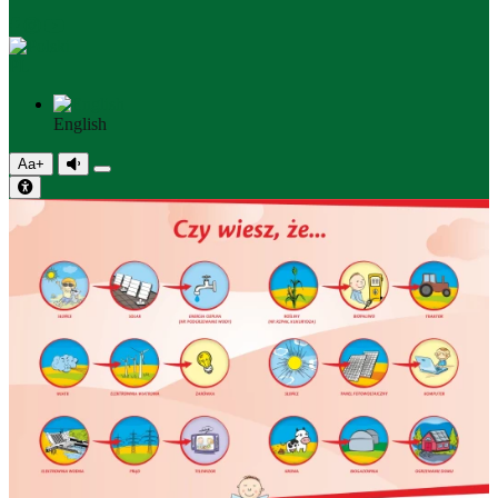
PL
English
Aa+