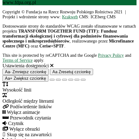
www.fdpa.org.pl
Copyright © Fundacja na Rzecz Rozwoju Polskiego Rolnictwa 2021 |
Projekt i wdrożenie strony www:
Krakweb
CMS: ICEberg CMS
Dostosowanie strony do standardów WCAG zostało sfinansowane w ramach
projektu
TRANSFORM TOGETHER FUND (TTF): Fundusz
transformacji ekologicznej i cyfrowej dla podmiotów finansowania
społecznego i mikroprzedsiębiorców
, realizowanego przez
Microfinance
Centre (MFC)
oraz
Cerise+SPTF
.
This site is protected by reCAPTCHA and the Google
Privacy Policy
and
Terms of Service
apply.
Ustawienia dostępności
Aa-
Zmniejsz czcionkę
Aa
Zresetuj czcionkę
Aa+
Zwiększ czcionkę
Wysokość linii
Odległość między literami
Podświetlenie linków
Wyłącz animacje
Przewodnik czytania
Czytnik
Wyłącz obrazki
Skup się na zawartości