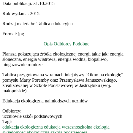
Data publikacji:
31.10.2015
Rok wydania:
2015
Rodzaj materiału:
Tablica edukacyjna
Format:
jpg
Opis
Odbiorcy
Podobne
Plansza pokazująca żródła ekologicznej energii takie jak: energia
słoneczna, energia wiatrowa, energia wodna, biopaliwo,
biogazownie rolnicze.
Tablica przygotowana w ramach inicjatywy "Okno na ekologię”
pomysłu Marty Poremby oraz Przemysława Januszewskiego,
zrealizowanej w Szkole Podstawowej w Jastrzębiku (woj.
małopolskie).
Edukacja ekologiczna najmłodszych uczniów
Odbiorcy:
uczniowie szkół podstawowych
Tagi:
edukacja ekologiczna
edukacja wczesnoszkolna
ekologia
swiadomosc ekologiczna
szkola podstawowa