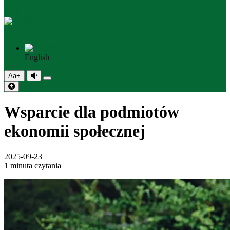
PL
English
Aa+
Wsparcie dla podmiotów
ekonomii społecznej
2025-09-23
1 minuta czytania