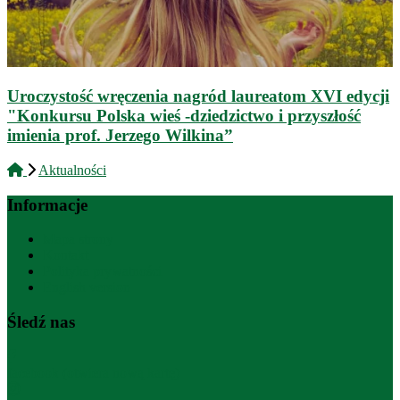
Uroczystość wręczenia nagród laureatom XVI edycji
"Konkursu Polska wieś -dziedzictwo i przyszłość
imienia prof. Jerzego Wilkina”
Aktualności
Informacje
Mapa strony
Kontakt
Polityka prywatności
English version
Śledź nas
facebook (otwiera nową kartę)