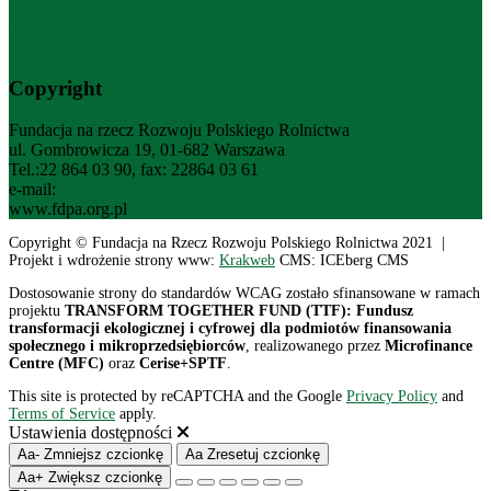
instagram (otwiera nową kartę)
youtube (otwiera nową kartę)
Copyright
Fundacja na rzecz Rozwoju Polskiego Rolnictwa
ul. Gombrowicza 19, 01-682 Warszawa
Tel.:22 864 03 90, fax: 22864 03 61
e-mail:
fdpa@fdpa.org.pl
www.fdpa.org.pl
Copyright © Fundacja na Rzecz Rozwoju Polskiego Rolnictwa 2021 |
Projekt i wdrożenie strony www:
Krakweb
CMS: ICEberg CMS
Dostosowanie strony do standardów WCAG zostało sfinansowane w ramach
projektu
TRANSFORM TOGETHER FUND (TTF): Fundusz
transformacji ekologicznej i cyfrowej dla podmiotów finansowania
społecznego i mikroprzedsiębiorców
, realizowanego przez
Microfinance
Centre (MFC)
oraz
Cerise+SPTF
.
This site is protected by reCAPTCHA and the Google
Privacy Policy
and
Terms of Service
apply.
Ustawienia dostępności
Aa-
Zmniejsz czcionkę
Aa
Zresetuj czcionkę
Aa+
Zwiększ czcionkę