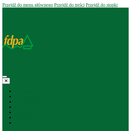
Przejdź do menu głównego
Przejdź do treści
Przejdź do stopki
O Fundacji
Fundusz pożyczkowy
Projekty statutowe
Materiały edukacyjne
Biblioteka
Ogłoszenia
Kontakt