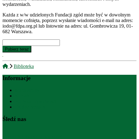
wydarzeniach.
Każda z w/w udzielonych Fundacji zgód może być w dowolnym
momencie cofnięta, poprzez wysłanie wiadomości e-mail na adres:
iodo@fdpa.org.pl lub listownie na adres: ul. Gombrowicza 19, 01-
682 Warszawa.
Biblioteka
Informacje
Mapa strony
Kontakt
Polityka prywatności
English version
Śledź nas
facebook (otwiera nową kartę)