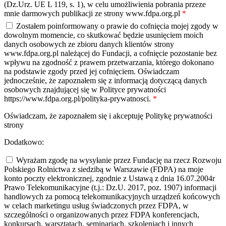
(Dz.Urz. UE L 119, s. 1), w celu umożliwienia pobrania przeze
mnie darmowych publikacji ze strony www.fdpa.org.pl
*
Zostałem poinformowany o prawie do cofnięcia mojej zgody w
dowolnym momencie, co skutkować będzie usunięciem moich
danych osobowych ze zbioru danych klientów strony
www.fdpa.org.pl należącej do Fundacji, a cofnięcie pozostanie bez
wpływu na zgodność z prawem przetwarzania, którego dokonano
na podstawie zgody przed jej cofnięciem. Oświadczam
jednocześnie, że zapoznałem się z informacją dotyczącą danych
osobowych znajdującej się w Polityce prywatności
https://www.fdpa.org.pl/polityka-prywatnosci.
*
Oświadczam, że zapoznałem się i akceptuję Politykę prywatności
strony
Dodatkowo:
Wyrażam zgodę na wysyłanie przez Fundację na rzecz Rozwoju
Polskiego Rolnictwa z siedzibą w Warszawie (FDPA) na moje
konto poczty elektronicznej, zgodnie z Ustawą z dnia 16.07.2004r
Prawo Telekomunikacyjne (t.j.: Dz.U. 2017, poz. 1907) informacji
handlowych za pomocą telekomunikacyjnych urządzeń końcowych
w celach marketingu usług świadczonych przez FDPA, w
szczególności o organizowanych przez FDPA konferencjach,
konkursach, warsztatach, seminariach, szkoleniach i innych