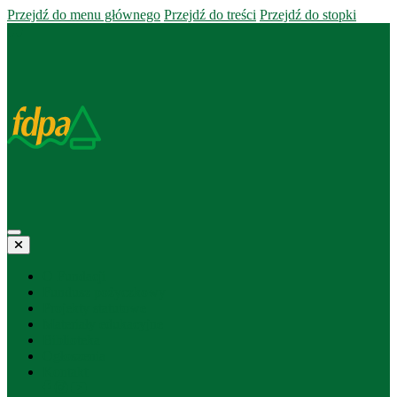
Przejdź do menu głównego
Przejdź do treści
Przejdź do stopki
O Fundacji
Fundusz pożyczkowy
Projekty statutowe
Materiały edukacyjne
Biblioteka
Ogłoszenia
Kontakt