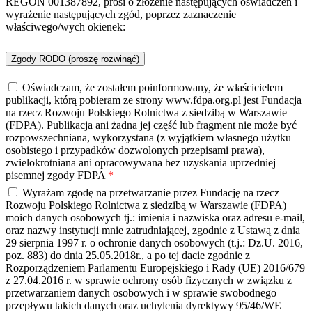
REGON 001387892, prosi o złożenie następujących oświadczeń i
wyrażenie następujących zgód, poprzez zaznaczenie
właściwego/wych okienek:
Zgody RODO (proszę rozwinąć)
Oświadczam, że zostałem poinformowany, że właścicielem
publikacji, którą pobieram ze strony www.fdpa.org.pl jest Fundacja
na rzecz Rozwoju Polskiego Rolnictwa z siedzibą w Warszawie
(FDPA). Publikacja ani żadna jej część lub fragment nie może być
rozpowszechniana, wykorzystana (z wyjątkiem własnego użytku
osobistego i przypadków dozwolonych przepisami prawa),
zwielokrotniana ani opracowywana bez uzyskania uprzedniej
pisemnej zgody FDPA
*
Wyrażam zgodę na przetwarzanie przez Fundację na rzecz
Rozwoju Polskiego Rolnictwa z siedzibą w Warszawie (FDPA)
moich danych osobowych tj.: imienia i nazwiska oraz adresu e-mail,
oraz nazwy instytucji mnie zatrudniającej, zgodnie z Ustawą z dnia
29 sierpnia 1997 r. o ochronie danych osobowych (t.j.: Dz.U. 2016,
poz. 883) do dnia 25.05.2018r., a po tej dacie zgodnie z
Rozporządzeniem Parlamentu Europejskiego i Rady (UE) 2016/679
z 27.04.2016 r. w sprawie ochrony osób fizycznych w związku z
przetwarzaniem danych osobowych i w sprawie swobodnego
przepływu takich danych oraz uchylenia dyrektywy 95/46/WE