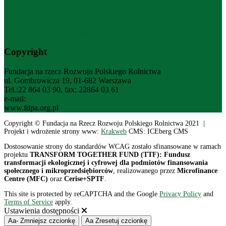
instagram (otwiera nową kartę)
youtube (otwiera nową kartę)
Copyright
Fundacja na rzecz Rozwoju Polskiego Rolnictwa
ul. Gombrowicza 19, 01-682 Warszawa
Tel.:22 864 03 90, fax: 22864 03 61
e-mail:
fdpa@fdpa.org.pl
www.fdpa.org.pl
Copyright © Fundacja na Rzecz Rozwoju Polskiego Rolnictwa 2021 |
Projekt i wdrożenie strony www:
Krakweb
CMS: ICEberg CMS
Dostosowanie strony do standardów WCAG zostało sfinansowane w ramach
projektu
TRANSFORM TOGETHER FUND (TTF): Fundusz
transformacji ekologicznej i cyfrowej dla podmiotów finansowania
społecznego i mikroprzedsiębiorców
, realizowanego przez
Microfinance
Centre (MFC)
oraz
Cerise+SPTF
.
This site is protected by reCAPTCHA and the Google
Privacy Policy
and
Terms of Service
apply.
Ustawienia dostępności
Aa-
Zmniejsz czcionkę
Aa
Zresetuj czcionkę