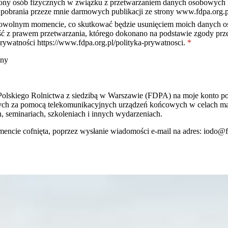
rony osób fizycznych w związku z przetwarzaniem danych osobowych 
 pobrania przeze mnie darmowych publikacji ze strony www.fdpa.org.
owolnym momencie, co skutkować będzie usunięciem moich danych os
ść z prawem przetwarzania, którego dokonano na podstawie zgody prze
rywatności https://www.fdpa.org.pl/polityka-prywatnosci.
*
ony
lskiego Rolnictwa z siedzibą w Warszawie (FDPA) na moje konto pocz
owych za pomocą telekomunikacyjnych urządzeń końcowych w celach m
 seminariach, szkoleniach i innych wydarzeniach.
ie cofnięta, poprzez wysłanie wiadomości e-mail na adres: iodo@fdp