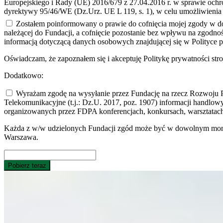
Europejskiego i Rady (UE) 2016/679 z 27.04.2016 r. w sprawie och
dyrektywy 95/46/WE (Dz.Urz. UE L 119, s. 1), w celu umożliwienia
Zostałem poinformowany o prawie do cofnięcia mojej zgody w d
należącej do Fundacji, a cofnięcie pozostanie bez wpływu na zgodno
informacją dotyczącą danych osobowych znajdującej się w Polityce p
Oświadczam, że zapoznałem się i akceptuję Politykę prywatności str
Dodatkowo:
Wyrażam zgodę na wysyłanie przez Fundację na rzecz Rozwoju Po
Telekomunikacyjne (t.j.: Dz.U. 2017, poz. 1907) informacji handl
organizowanych przez FDPA konferencjach, konkursach, warsztatach,
Każda z w/w udzielonych Fundacji zgód może być w dowolnym momenc
Warszawa.