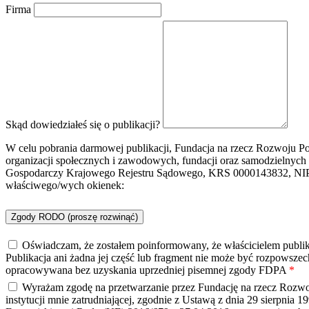
Firma
Skąd dowiedziałeś się o publikacji?
W celu pobrania darmowej publikacji, Fundacja na rzecz Rozwoju Po
organizacji społecznych i zawodowych, fundacji oraz samodzielnyc
Gospodarczy Krajowego Rejestru Sądowego, KRS 0000143832, NIP 1
właściwego/wych okienek:
Zgody RODO (proszę rozwinąć)
Oświadczam, że zostałem poinformowany, że właścicielem publika
Publikacja ani żadna jej część lub fragment nie może być rozpowsz
opracowywana bez uzyskania uprzedniej pisemnej zgody FDPA
*
Wyrażam zgodę na przetwarzanie przez Fundację na rzecz Rozwoj
instytucji mnie zatrudniającej, zgodnie z Ustawą z dnia 29 sierpnia 