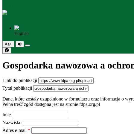
PL
English
Aa+
Gospodarka nawozowa a ochro
Link do publikacji
Tytuł publikacji
Dane, które zostały uzupełnione w formularzu oraz informacja o 
Pełna treść zgód dostępna jest na stronie fdpa.org.pl
Imię
Nazwisko
Adres e-mail
*