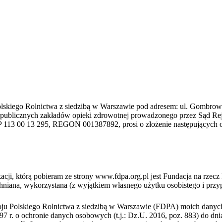
lskiego Rolnictwa z siedzibą w Warszawie pod adresem: ul. Gombrowi
h publicznych zakładów opieki zdrowotnej prowadzonego przez Sąd R
13 00 13 295, REGON 001387892, prosi o złożenie następujących ośw
cji, którą pobieram ze strony www.fdpa.org.pl jest Fundacja na rze
echniana, wykorzystana (z wyjątkiem własnego użytku osobistego i pr
u Polskiego Rolnictwa z siedzibą w Warszawie (FDPA) moich danych o
1997 r. o ochronie danych osobowych (t.j.: Dz.U. 2016, poz. 883) do dn