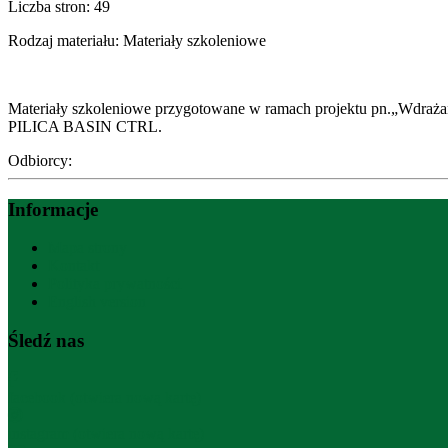
Liczba stron:
49
Rodzaj materiału:
Materiały szkoleniowe
Materiały szkoleniowe przygotowane w ramach projektu pn.„Wdraża
PILICA BASIN CTRL.
Odbiorcy:
Informacje
Mapa strony
Kontakt
Polityka prywatności
English version
Śledź nas
facebook (otwiera nową kartę)
instagram (otwiera nową kartę)