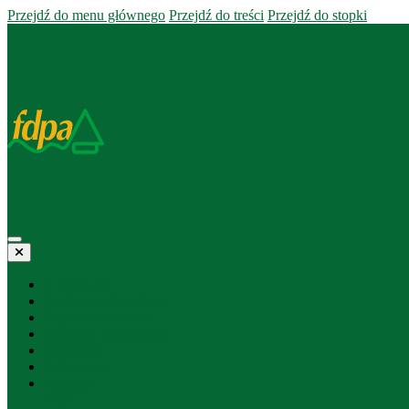
Przejdź do menu głównego
Przejdź do treści
Przejdź do stopki
O Fundacji
Fundusz pożyczkowy
Projekty statutowe
Materiały edukacyjne
Biblioteka
Ogłoszenia
Kontakt