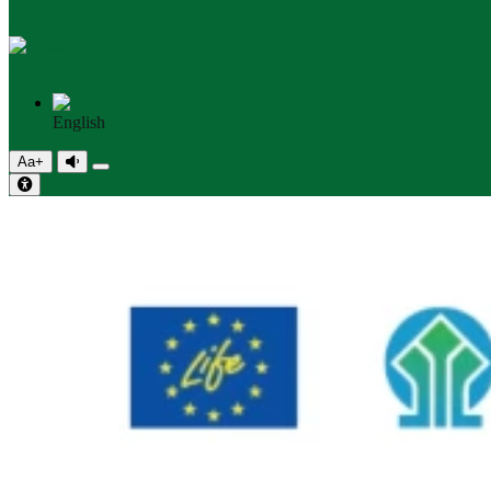
PL
English
Aa+