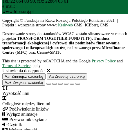
Tel.:22 864 03 90, fax: 22864 03 61
e-mail:
fdpa@fdpa.org.pl
www.fdpa.org.pl
Copyright © Fundacja na Rzecz Rozwoju Polskiego Rolnictwa 2021 |
Projekt i wdrożenie strony www:
Krakweb
CMS: ICEberg CMS
Dostosowanie strony do standardów WCAG zostało sfinansowane w ramach
projektu
TRANSFORM TOGETHER FUND (TTF): Fundusz
transformacji ekologicznej i cyfrowej dla podmiotów finansowania
społecznego i mikroprzedsiębiorców
, realizowanego przez
Microfinance
Centre (MFC)
oraz
Cerise+SPTF
.
This site is protected by reCAPTCHA and the Google
Privacy Policy
and
Terms of Service
apply.
Ustawienia dostępności
Aa-
Zmniejsz czcionkę
Aa
Zresetuj czcionkę
Aa+
Zwiększ czcionkę
Wysokość linii
Odległość między literami
Podświetlenie linków
Wyłącz animacje
Przewodnik czytania
Czytnik
Wyłącz obrazki