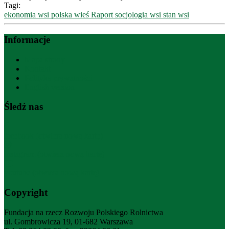
Tagi:
ekonomia wsi
polska wieś
Raport
socjologia wsi
stan wsi
Informacje
Mapa strony
Kontakt
Polityka prywatności
English version
Śledź nas
facebook (otwiera nową kartę)
instagram (otwiera nową kartę)
youtube (otwiera nową kartę)
Copyright
Fundacja na rzecz Rozwoju Polskiego Rolnictwa
ul. Gombrowicza 19, 01-682 Warszawa