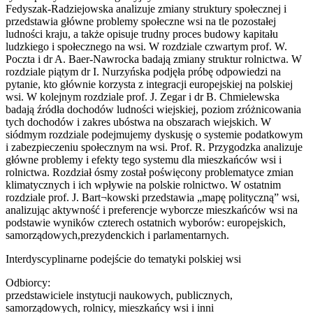
Fedyszak-Radziejowska analizuje zmiany struktury społecznej i
przedstawia główne problemy społeczne wsi na tle pozostałej
ludności kraju, a także opisuje trudny proces budowy kapitału
ludzkiego i społecznego na wsi. W rozdziale czwartym prof. W.
Poczta i dr A. Baer-Nawrocka badają zmiany struktur rolnictwa. W
rozdziale piątym dr I. Nurzyńska podjęła próbę odpowiedzi na
pytanie, kto głównie korzysta z integracji europejskiej na polskiej
wsi. W kolejnym rozdziale prof. J. Zegar i dr B. Chmielewska
badają źródła dochodów ludności wiejskiej, poziom zróżnicowania
tych dochodów i zakres ubóstwa na obszarach wiejskich. W
siódmym rozdziale podejmujemy dyskusję o systemie podatkowym
i zabezpieczeniu społecznym na wsi. Prof. R. Przygodzka analizuje
główne problemy i efekty tego systemu dla mieszkańców wsi i
rolnictwa. Rozdział ósmy został poświęcony problematyce zmian
klimatycznych i ich wpływie na polskie rolnictwo. W ostatnim
rozdziale prof. J. Bart¬kowski przedstawia „mapę polityczną” wsi,
analizując aktywność i preferencje wyborcze mieszkańców wsi na
podstawie wyników czterech ostatnich wyborów: europejskich,
samorządowych,prezydenckich i parlamentarnych.
Interdyscyplinarne podejście do tematyki polskiej wsi
Odbiorcy:
przedstawiciele instytucji naukowych, publicznych,
samorządowych, rolnicy, mieszkańcy wsi i inni