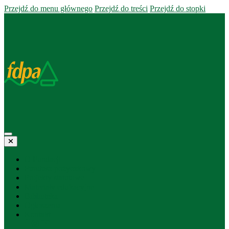
Przejdź do menu głównego
Przejdź do treści
Przejdź do stopki
O Fundacji
Fundusz pożyczkowy
Projekty statutowe
Materiały edukacyjne
Biblioteka
Ogłoszenia
Kontakt