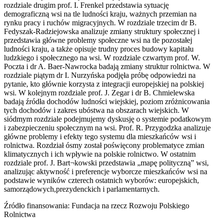
rozdziale drugim prof. I. Frenkel przedstawia sytuację
demograficzną wsi na tle ludności kraju, ważnych przemian na
rynku pracy i ruchów migracyjnych. W rozdziale trzecim dr B.
Fedyszak-Radziejowska analizuje zmiany struktury społecznej i
przedstawia główne problemy społeczne wsi na tle pozostałej
ludności kraju, a także opisuje trudny proces budowy kapitału
ludzkiego i społecznego na wsi. W rozdziale czwartym prof. W.
Poczta i dr A. Baer-Nawrocka badają zmiany struktur rolnictwa. W
rozdziale piątym dr I. Nurzyńska podjęła próbę odpowiedzi na
pytanie, kto głównie korzysta z integracji europejskiej na polskiej
wsi. W kolejnym rozdziale prof. J. Zegar i dr B. Chmielewska
badają źródła dochodów ludności wiejskiej, poziom zróżnicowania
tych dochodów i zakres ubóstwa na obszarach wiejskich. W
siódmym rozdziale podejmujemy dyskusję o systemie podatkowym
i zabezpieczeniu społecznym na wsi. Prof. R. Przygodzka analizuje
główne problemy i efekty tego systemu dla mieszkańców wsi i
rolnictwa. Rozdział ósmy został poświęcony problematyce zmian
klimatycznych i ich wpływie na polskie rolnictwo. W ostatnim
rozdziale prof. J. Bart¬kowski przedstawia „mapę polityczną” wsi,
analizując aktywność i preferencje wyborcze mieszkańców wsi na
podstawie wyników czterech ostatnich wyborów: europejskich,
samorządowych,prezydenckich i parlamentarnych.
Źródło finansowania:
Fundacja na rzecz Rozwoju Polskiego
Rolnictwa