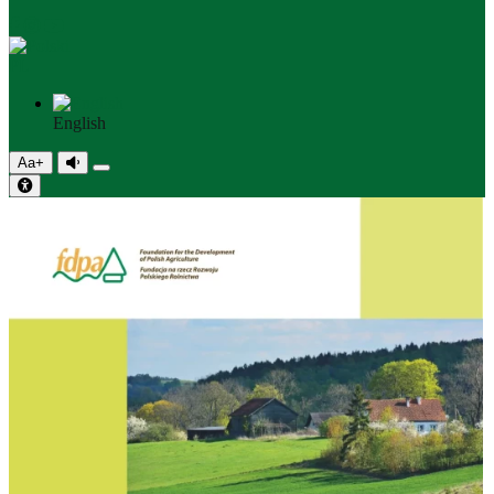
PL
English
Aa+