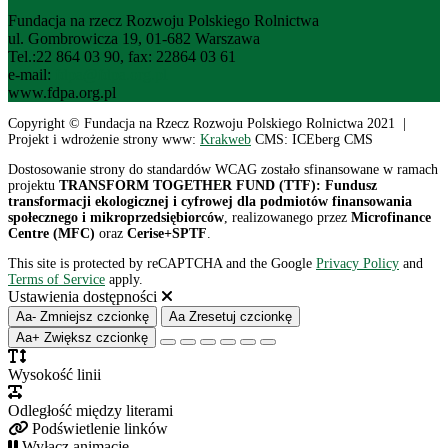
Fundacja na rzecz Rozwoju Polskiego Rolnictwa
ul. Gombrowicza 19, 01-682 Warszawa
Tel.:22 864 03 90, fax: 22864 03 61
e-mail:
fdpa@fdpa.org.pl
www.fdpa.org.pl
Copyright © Fundacja na Rzecz Rozwoju Polskiego Rolnictwa 2021 |
Projekt i wdrożenie strony www:
Krakweb
CMS: ICEberg CMS
Dostosowanie strony do standardów WCAG zostało sfinansowane w ramach
projektu
TRANSFORM TOGETHER FUND (TTF): Fundusz
transformacji ekologicznej i cyfrowej dla podmiotów finansowania
społecznego i mikroprzedsiębiorców
, realizowanego przez
Microfinance
Centre (MFC)
oraz
Cerise+SPTF
.
This site is protected by reCAPTCHA and the Google
Privacy Policy
and
Terms of Service
apply.
Ustawienia dostępności
Aa-
Zmniejsz czcionkę
Aa
Zresetuj czcionkę
Aa+
Zwiększ czcionkę
Wysokość linii
Odległość między literami
Podświetlenie linków
Wyłącz animacje