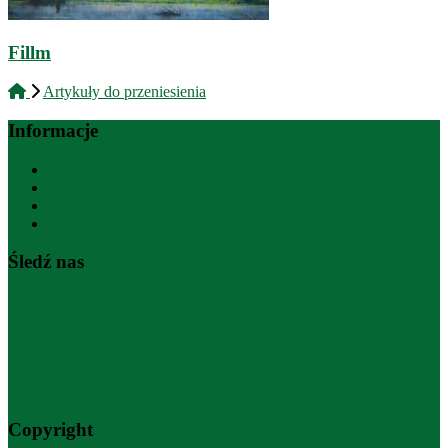
Fillm
Artykuły do przeniesienia
Informacje
Mapa strony
Kontakt
Polityka prywatności
English version
Śledź nas
facebook (otwiera nową kartę)
instagram (otwiera nową kartę)
youtube (otwiera nową kartę)
Copyright