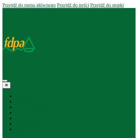
Przejdź do menu głównego
Przejdź do treści
Przejdź do stopki
O Fundacji
Fundusz pożyczkowy
Projekty statutowe
Materiały edukacyjne
Biblioteka
Ogłoszenia
Kontakt