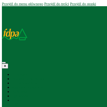
Przejdź do menu głównego
Przejdź do treści
Przejdź do stopki
O Fundacji
Fundusz pożyczkowy
Projekty statutowe
Materiały edukacyjne
Biblioteka
Ogłoszenia
Kontakt