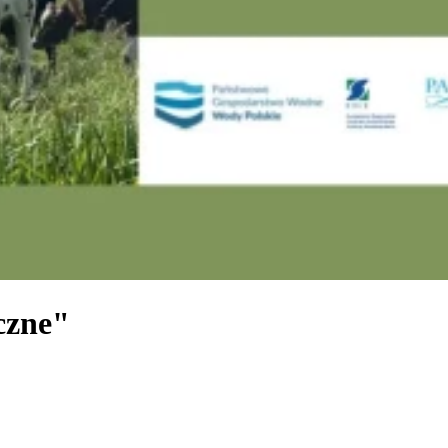
czne"