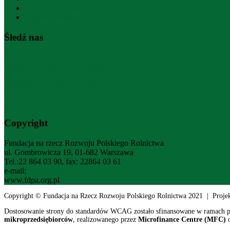
Polityka prywatności
English version
Śledź nas
facebook (otwiera nową kartę)
instagram (otwiera nową kartę)
youtube (otwiera nową kartę)
Copyright
Fundacja na rzecz Rozwoju Polskiego Rolnictwa
ul. Gombrowicza 19, 01-682 Warszawa
Tel.:22 864 03 90, fax: 22864 03 61
e-mail:
fdpa@fdpa.org.pl
www.fdpa.org.pl
Copyright © Fundacja na Rzecz Rozwoju Polskiego Rolnictwa 2021 | Proje
Dostosowanie strony do standardów WCAG zostało sfinansowane w ramach 
mikroprzedsiębiorców
, realizowanego przez
Microfinance Centre (MFC)
o