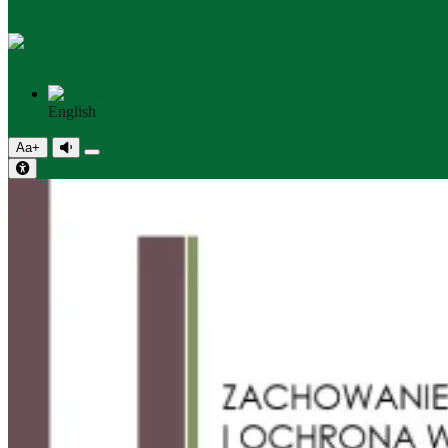
PL
English
Aa+