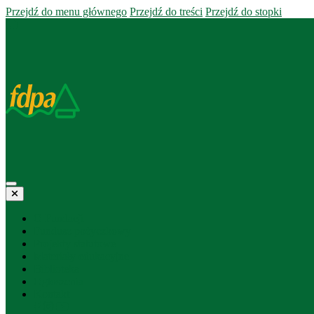
Przejdź do menu głównego
Przejdź do treści
Przejdź do stopki
O Fundacji
Fundusz pożyczkowy
Projekty statutowe
Materiały edukacyjne
Biblioteka
Ogłoszenia
Kontakt