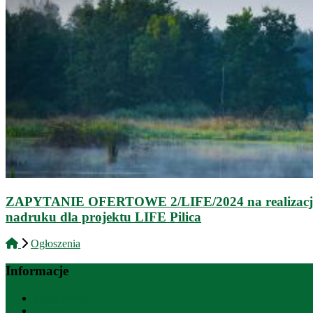
ZAPYTANIE OFERTOWE 2/LIFE/2024 na realizację za
nadruku dla projektu LIFE Pilica
Ogłoszenia
Informacje
Mapa strony
Kontakt