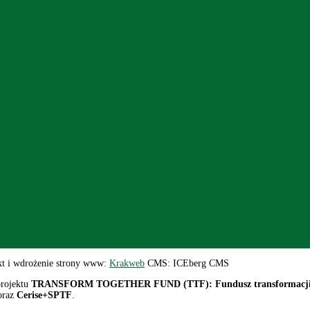
kt i wdrożenie strony www:
Krakweb
CMS: ICEberg CMS
projektu
TRANSFORM TOGETHER FUND (TTF): Fundusz transformacji ekolo
raz
Cerise+SPTF
.