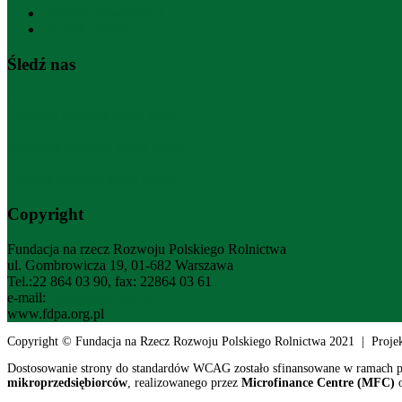
Polityka prywatności
English version
Śledź nas
facebook (otwiera nową kartę)
instagram (otwiera nową kartę)
youtube (otwiera nową kartę)
Copyright
Fundacja na rzecz Rozwoju Polskiego Rolnictwa
ul. Gombrowicza 19, 01-682 Warszawa
Tel.:22 864 03 90, fax: 22864 03 61
e-mail:
fdpa@fdpa.org.pl
www.fdpa.org.pl
Copyright © Fundacja na Rzecz Rozwoju Polskiego Rolnictwa 2021 | Proje
Dostosowanie strony do standardów WCAG zostało sfinansowane w ramach 
mikroprzedsiębiorców
, realizowanego przez
Microfinance Centre (MFC)
o