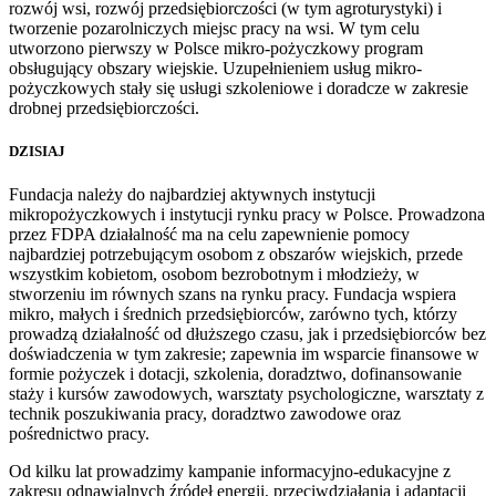
rozwój wsi, rozwój przedsiębiorczości (w tym agroturystyki) i
tworzenie pozarolniczych miejsc pracy na wsi. W tym celu
utworzono pierwszy w Polsce mikro-pożyczkowy program
obsługujący obszary wiejskie. Uzupełnieniem usług mikro-
pożyczkowych stały się usługi szkoleniowe i doradcze w zakresie
drobnej przedsiębiorczości.
DZISIAJ
Fundacja należy do najbardziej aktywnych instytucji
mikropożyczkowych i instytucji rynku pracy w Polsce. Prowadzona
przez FDPA działalność ma na celu zapewnienie pomocy
najbardziej potrzebującym osobom z obszarów wiejskich, przede
wszystkim kobietom, osobom bezrobotnym i młodzieży, w
stworzeniu im równych szans na rynku pracy. Fundacja wspiera
mikro, małych i średnich przedsiębiorców, zarówno tych, którzy
prowadzą działalność od dłuższego czasu, jak i przedsiębiorców bez
doświadczenia w tym zakresie; zapewnia im wsparcie finansowe w
formie pożyczek i dotacji, szkolenia, doradztwo, dofinansowanie
staży i kursów zawodowych, warsztaty psychologiczne, warsztaty z
technik poszukiwania pracy, doradztwo zawodowe oraz
pośrednictwo pracy.
Od kilku lat prowadzimy kampanie informacyjno-edukacyjne z
zakresu odnawialnych źródeł energii, przeciwdziałania i adaptacji