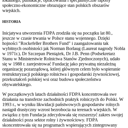
lokalnego, publikacje, opracowania i specjalistyczne raporty
społeczno-ekonomiczne obrazujące stan polskich obszarów
wiejskich.
HISTORIA
Inicjatywa utworzenia FDPA zrodziła się na początku lat 80.,
jeszcze w czasie trwania w Polsce stanu wojennego. Dzięki
hojności "Rockefeller Brothers Fund" i zaangażowaniu tak
wybitnych osobistości jak Norman Borlaug (Laureat nagrody Nobla
w 1971r.), Dr Szczepan Pieniążek, Dr J.B. Penn (Podsekretarz
Stanu w Ministerstwie Rolnictwa Stanów Zjednoczonych), udało
się w 1988 r. zarejestrować Fundację jako prywatną niezależną
organizację pozarządową, której głównym celem było wspieranie
restrukturyzacji polskiego rolnictwa i gospodarski żywnościowej,
przekształceń polskiej wsi oraz budowa społeczeństwa
obywatelskiego.
W początkowych latach działalności FDPA koncentrowała swe
działania na transferze zachodnich praktyk rolniczych do Polski. W
1993 r., w wyniku likwidacji państwowych gospodarstw rolnych
nastąpił drastyczny wzrost bezrobocia na terenach wiejskich. W
związku z tym Fundacja zdecydowała się rozszerzyć zakres swojej
działalności poza sektor rolny i żywnościowy. FDPA
skoncentrowała się na programach wspierających zintegrowany