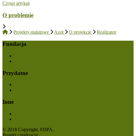
Czytaj artykuł
O problemie
Projekty statutowe
Azot
O projekcie
Realizator
Fundacja
Realizator
Kontakt
Przydatne
O projekcie
Problem
Inne
Biblioteka
Konferencje
© 2018 Copyright. FDPA.
Projekt i realizacja:
Krakweb