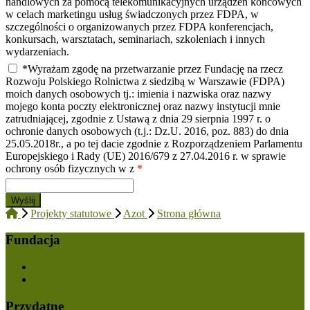
handlowych za pomocą telekomunikacyjnych urządzeń końcowych
w celach marketingu usług świadczonych przez FDPA, w
szczególności o organizowanych przez FDPA konferencjach,
konkursach, warsztatach, seminariach, szkoleniach i innych
wydarzeniach.
*Wyrażam zgodę na przetwarzanie przez Fundację na rzecz
Rozwoju Polskiego Rolnictwa z siedzibą w Warszawie (FDPA)
moich danych osobowych tj.: imienia i nazwiska oraz nazwy
mojego konta poczty elektronicznej oraz nazwy instytucji mnie
zatrudniającej, zgodnie z Ustawą z dnia 29 sierpnia 1997 r. o
ochronie danych osobowych (t.j.: Dz.U. 2016, poz. 883) do dnia
25.05.2018r., a po tej dacie zgodnie z Rozporządzeniem Parlamentu
Europejskiego i Rady (UE) 2016/679 z 27.04.2016 r. w sprawie
ochrony osób fizycznych w z
*
Projekty statutowe
Azot
Strona główna
Fundacja
Realizator
Kontakt
Przydatne