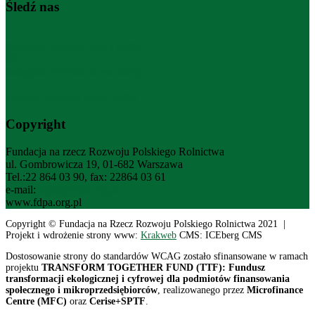
Śledź nas
facebook (otwiera nową kartę)
instagram (otwiera nową kartę)
youtube (otwiera nową kartę)
Copyright
Fundacja na rzecz Rozwoju Polskiego Rolnictwa
ul. Gombrowicza 19, 01-682 Warszawa
Tel.:22 864 03 90, fax: 22864 03 61
e-mail:
fdpa@fdpa.org.pl
www.fdpa.org.pl
Copyright © Fundacja na Rzecz Rozwoju Polskiego Rolnictwa 2021 |
Projekt i wdrożenie strony www:
Krakweb
CMS: ICEberg CMS
Dostosowanie strony do standardów WCAG zostało sfinansowane w ramach
projektu
TRANSFORM TOGETHER FUND (TTF): Fundusz
transformacji ekologicznej i cyfrowej dla podmiotów finansowania
społecznego i mikroprzedsiębiorców
, realizowanego przez
Microfinance
Centre (MFC)
oraz
Cerise+SPTF
.