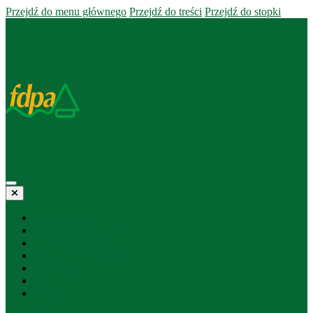
Przejdź do menu głównego
Przejdź do treści
Przejdź do stopki
O Fundacji
Fundusz pożyczkowy
Projekty statutowe
Materiały edukacyjne
Biblioteka
Ogłoszenia
Kontakt