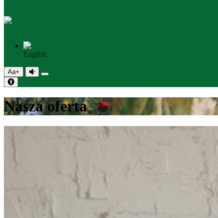
PL
English
Aa+
Nasza oferta