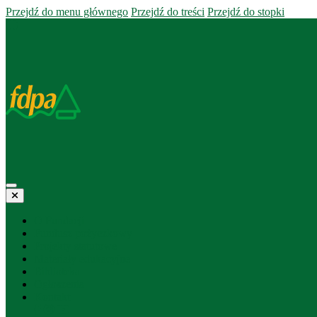
Przejdź do menu głównego
Przejdź do treści
Przejdź do stopki
O Fundacji
Fundusz pożyczkowy
Projekty statutowe
Materiały edukacyjne
Biblioteka
Ogłoszenia
Kontakt