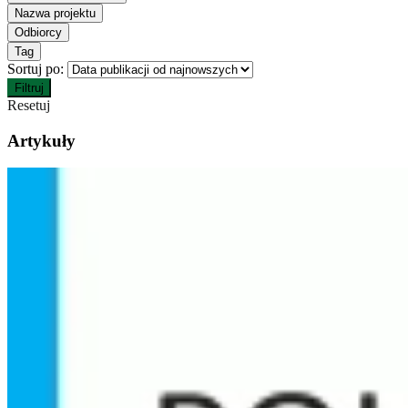
Nazwa projektu
Odbiorcy
Tag
Sortuj po:
Filtruj
Resetuj
Artykuły